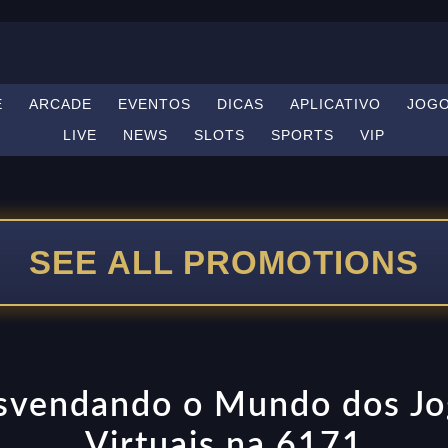
E
ARCADE
EVENTOS
DICAS
APLICATIVO
JOG
LIVE
NEWS
SLOTS
SPORTS
VIP
SEE ALL PROMOTIONS
svendando o Mundo dos Jo
Virtuais na 6171