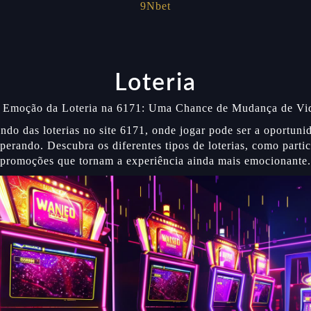
9Nbet
Loteria
 Emoção da Loteria na 6171: Uma Chance de Mudança de Vi
ndo das loterias no site 6171, onde jogar pode ser a oportuni
perando. Descubra os diferentes tipos de loterias, como partic
promoções que tornam a experiência ainda mais emocionante.