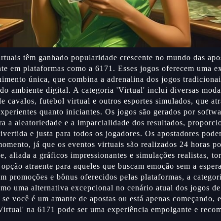
irtuais têm ganhado popularidade crescente no mundo das apos
nte em plataformas como a 6171. Esses jogos oferecem uma ex
nimento única, que combina a adrenalina dos jogos tradiciona
do ambiente digital. A categoria 'Virtual' inclui diversas mod
de cavalos, futebol virtual e outros esportes simulados, que at
xperientes quanto iniciantes. Os jogos são gerados por softwa
ra a aleatoriedade e a imparcialidade dos resultados, proporc
ivertida e justa para todos os jogadores. Os apostadores pode
omento, já que os eventos virtuais são realizados 24 horas po
de, aliada a gráficos impressionantes e simulações realistas, to
a opção atraente para aqueles que buscam emoção sem a espera
m promoções e bônus oferecidos pelas plataformas, a categori
mo uma alternativa excepcional no cenário atual dos jogos de
, se você é um amante de apostas ou está apenas começando, e
'Virtual' na 6171 pode ser uma experiência empolgante e reco