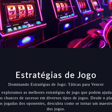
Estratégias de Jogo
Dominando Estratégias de Jogo: Táticas para Vencer
, exploramos as melhores estratégias de jogo que podem ajuda
s chances de sucesso em diversos tipos de jogos. Desde o pl
às jogadas dos oponentes, descubra como se tornar um maestr
dos jogos.