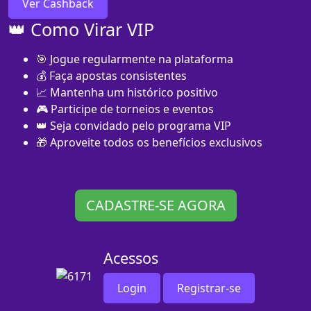
Ver Cashback
👑 Como Virar VIP
🎯 Jogue regularmente na plataforma
💰 Faça apostas consistentes
📈 Mantenha um histórico positivo
🎮 Participe de torneios e eventos
👑 Seja convidado pelo programa VIP
🎁 Aproveite todos os benefícios exclusivos
CADASTRE-SE AGORA
Acessos
Login
Registrar-se