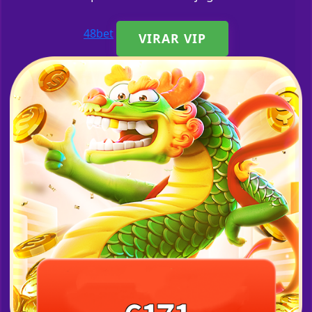
48bet
VIRAR VIP