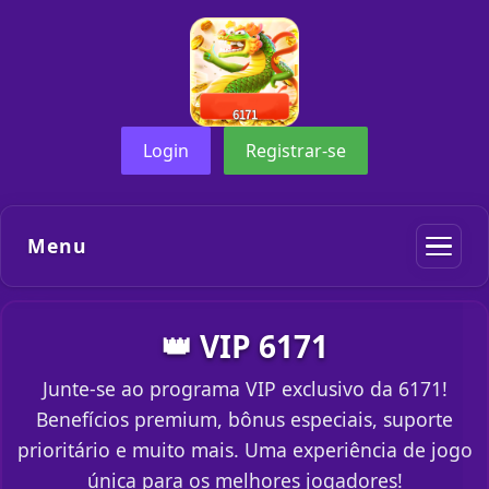
Login
Registrar-se
Menu
👑 VIP 6171
Junte-se ao programa VIP exclusivo da 6171!
Benefícios premium, bônus especiais, suporte
prioritário e muito mais. Uma experiência de jogo
única para os melhores jogadores!