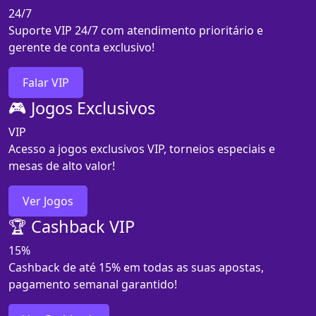
24/7
Suporte VIP 24/7 com atendimento prioritário e
gerente de conta exclusivo!
Falar VIP
🎮 Jogos Exclusivos
VIP
Acesso a jogos exclusivos VIP, torneios especiais e
mesas de alto valor!
Ver Jogos
🏆 Cashback VIP
15%
Cashback de até 15% em todas as suas apostas,
pagamento semanal garantido!