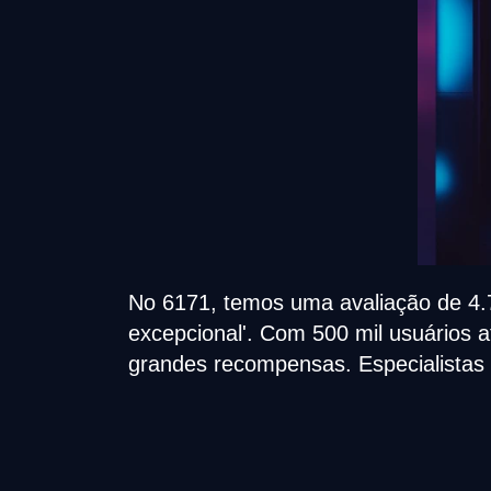
No 6171, temos uma avaliação de 4.7
excepcional'. Com 500 mil usuário
grandes recompensas. Especialistas