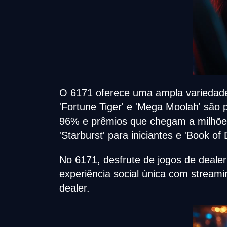
O 6171 oferece uma ampla variedade 
'Fortune Tiger' e 'Mega Moolah' são
96% e prêmios que chegam a milhõe
'Starburst' para iniciantes e 'Book o
No 6171, desfrute de jogos de dealer
experiência social única com stream
dealer.