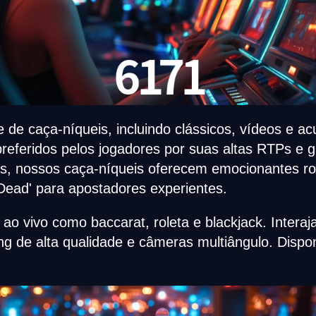
de caça-níqueis, incluindo clássicos, vídeos e a
 preferidos pelos jogadores por suas altas RTPs 
s, nossos caça-níqueis oferecem emocionantes 
f Dead' para apostadores experientes.
 ao vivo como baccarat, roleta e blackjack. Intera
ing de alta qualidade e câmeras multiângulo. Disp