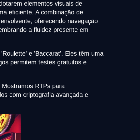
adotarem elementos visuais de
a eficiente. A combinação de
ia envolvente, oferecendo navegação
 lembrando a fluidez presente em
Roulette' e 'Baccarat'. Eles têm uma
os permitem testes gratuitos e
. Mostramos RTPs para
os com criptografia avançada e