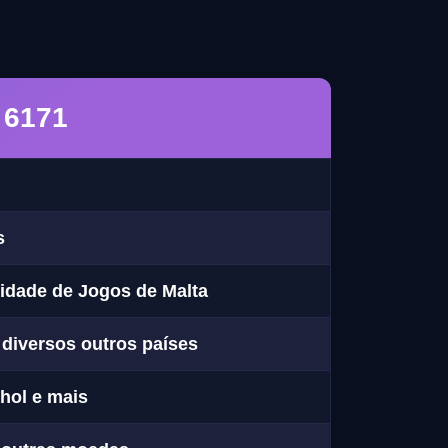
 6171
s
idade de Jogos de Malta
 diversos outros países
hol e mais