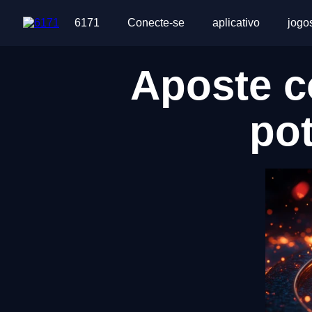
6171
Conecte-se
aplicativo
jogo
Aposte c
pot