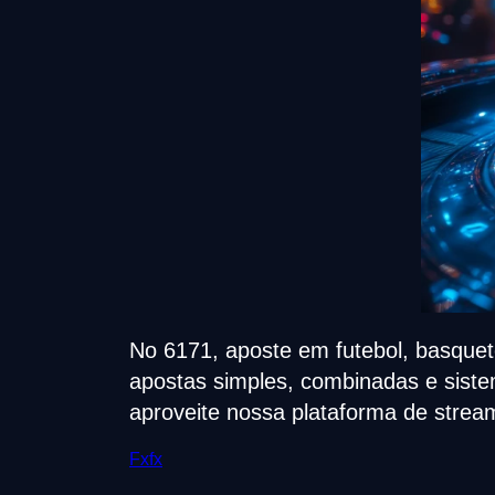
No 6171, aposte em futebol, basquete
apostas simples, combinadas e siste
aproveite nossa plataforma de strea
Fxfx