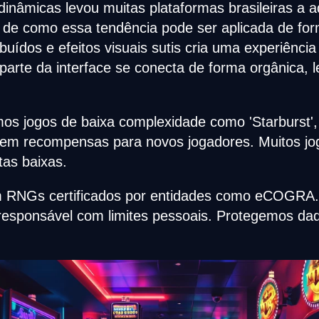
dinâmicas levou muitas plataformas brasileiras a 
de como essa tendência pode ser aplicada de form
uídos e efeitos visuais sutis cria uma experiênc
 parte da interface se conecta de forma orgânica,
s jogos de baixa complexidade como 'Starburst', '
em recompensas para novos jogadores. Muitos jog
as baixas.
m RNGs certificados por entidades como eCOGRA
responsável com limites pessoais. Protegemos dad