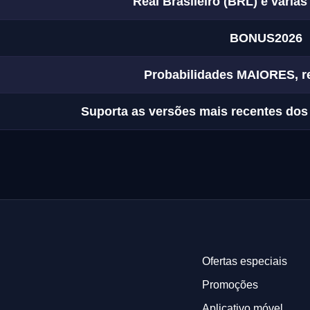
Real Brasileiro (BRL) e vária
BONUS2026
Probabilidades MAIORES, re
Suporta as versões mais recentes dos
Ofertas especiais
Promoções
Aplicativo móvel