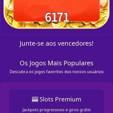
Junte-se aos vencedores!
Os Jogos Mais Populares
Descubra os jogos favoritos dos nossos usuários
🎰 Slots Premium
Jackpots progressivos e giros grátis