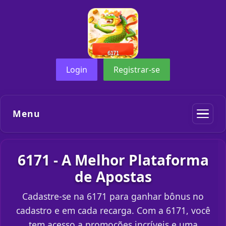
Login
Registrar-se
Menu
6171 - A Melhor Plataforma
de Apostas
Cadastre-se na 6171 para ganhar bônus no
cadastro e em cada recarga. Com a 6171, você
tem acesso a promoções incríveis e uma