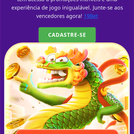
experiência de jogo inigualável. Junte-se aos
vencedores agora!
19Bet
CADASTRE-SE