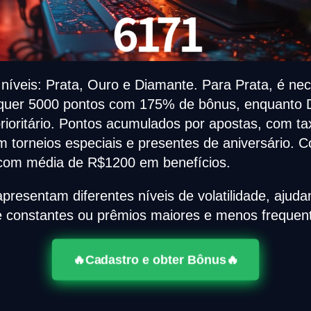
níveis: Prata, Ouro e Diamante. Para Prata, é ne
quer 5000 pontos com 175% de bônus, enquanto D
ioritário. Pontos acumulados por apostas, com tax
m torneios especiais e presentes de aniversário.
 com média de R$1200 em benefícios.
esentam diferentes níveis de volatilidade, ajudan
 constantes ou prêmios maiores e menos frequen
🔥Cadastro e obter Bônus🔥