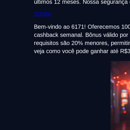
últimos 12 meses. Nossa segurança e
3333Bet
Bem-vindo ao 6171! Oferecemos 100%
cashback semanal. Bônus válido por 
requisitos são 20% menores, permitin
veja como você pode ganhar até R$3