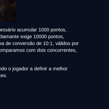
cessário acumular 1000 pontos,
iamante exige 10000 pontos,
a de conversão de 10:1, válidos por
 Comparamos com dois concorrentes,
do o jogador a definir a melhor
tes.