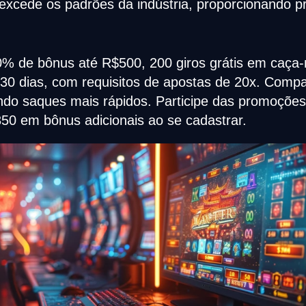
xcede os padrões da indústria, proporcionando pr
 de bônus até R$500, 200 giros grátis em caça-
30 dias, com requisitos de apostas de 20x. Compa
do saques mais rápidos. Participe das promoções a
50 em bônus adicionais ao se cadastrar.