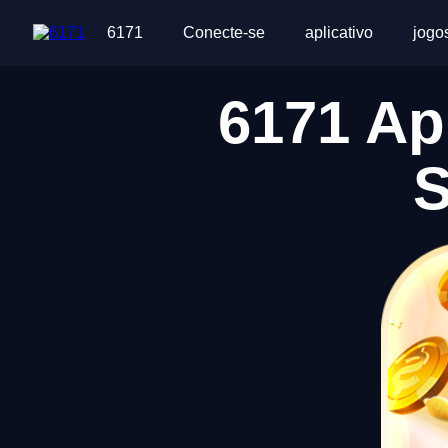
6171
Conecte-se
aplicativo
jogo
6171 Ap
S