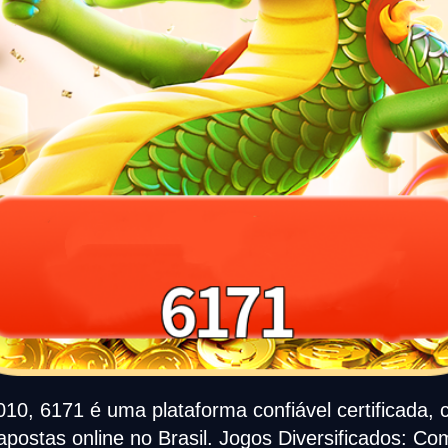
10, 6171 é uma plataforma confiável certificada, 
apostas online no Brasil. Jogos Diversificados: Co