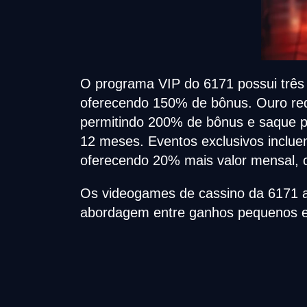
O programa VIP do 6171 possui três 
oferecendo 150% de bônus. Ouro re
permitindo 200% de bônus e saque pr
12 meses. Eventos exclusivos inclue
oferecendo 20% mais valor mensal,
Os videogames de cassino da 6171 apr
abordagem entre ganhos pequenos e