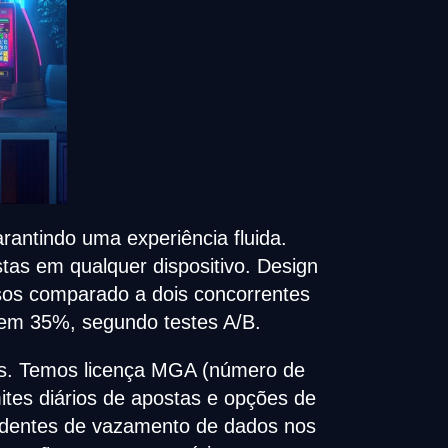
antindo uma experiência fluida.
tas em qualquer dispositivo. Design
sos comparado a dois concorrentes
 em 35%, segundo testes A/B.
res. Temos licença MGA (número de
tes diários de apostas e opções de
cidentes de vazamento de dados nos