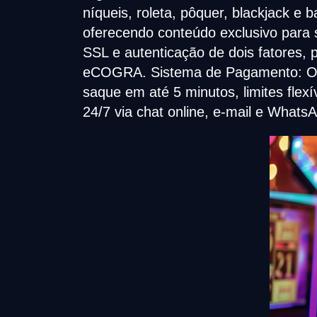
níqueis, roleta, pôquer, blackjack 
oferecendo conteúdo exclusivo para s
SSL e autenticação de dois fatores,
eCOGRA. Sistema de Pagamento: Ofer
saque em até 5 minutos, limites flex
24/7 via chat online, e-mail e What