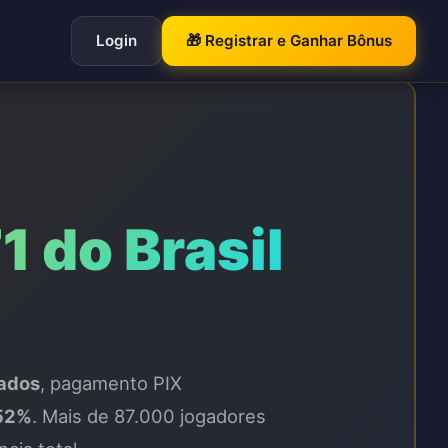
Login
🎁 Registrar e Ganhar Bônus
1 do Brasil
cados
, pagamento PIX
52%
. Mais de 87.000 jogadores