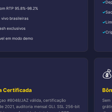
Dep
 com RTP 95.8%-98.2%
Saq
vivo brasileiras
Lim
ash exclusivos
Cri
ível em modo demo
💰
 Certificada
Bôn
çao #8048/JAZ válida, certificação
Sem 
 2021, auditoria mensal GLI. SSL 256-bit
gráti