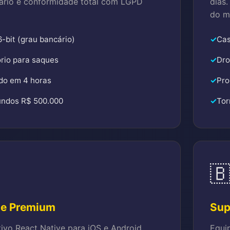
cário e conformidade total com LGPD
dias
do m
-bit (grau bancário)
Cas
ório para saques
Dro
ado em 4 horas
Pro
undos R$ 500.000
Tor

le Premium
Sup
tivo React Native para iOS e Android.
Equip