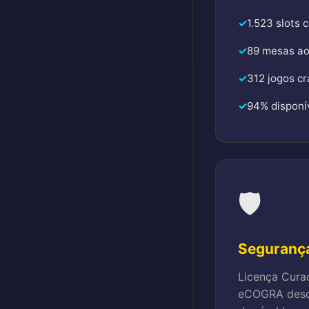
1.523 slots
89 mesas ao 
312 jogos cr
94% dispon
🛡️
Segurança
Licença Cura
eCOGRA desde