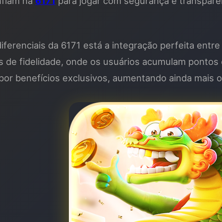
nfiam na
6171
para jogar com segurança e transparên
diferenciais da 6171 está a integração perfeita ent
 de fidelidade, onde os usuários acumulam ponto
 por benefícios exclusivos, aumentando ainda mais o 