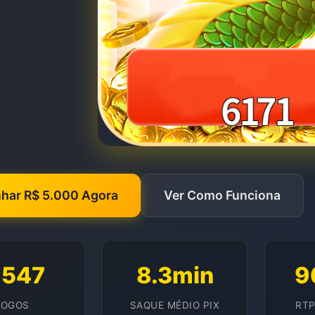
nhar R$ 5.000 Agora
Ver Como Funciona
.547
8.3min
9
JOGOS
SAQUE MÉDIO PIX
RTP