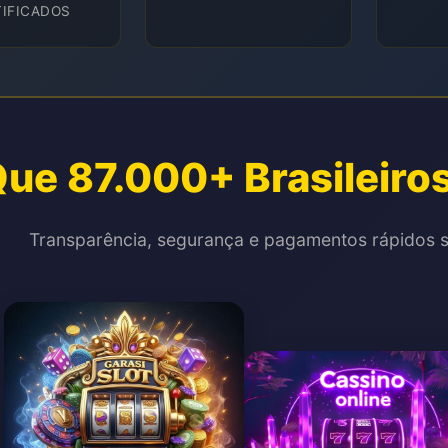
IFICADOS
Que 87.000+ Brasileiro
Transparência, segurança e pagamentos rápidos 