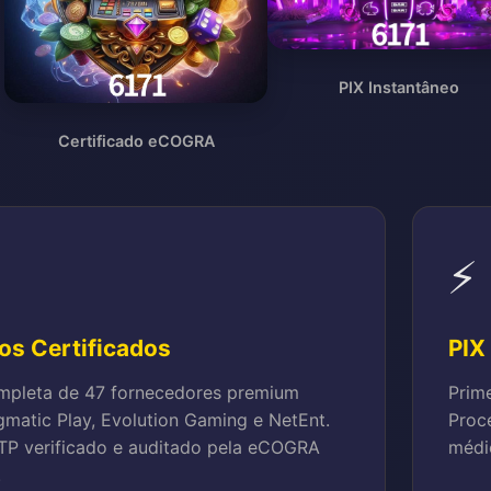
PIX Instantâneo
Certificado eCOGRA
⚡
os Certificados
PIX
ompleta de 47 fornecedores premium
Prime
gmatic Play, Evolution Gaming e NetEnt.
Proc
P verificado e auditado pela eCOGRA
médi
.