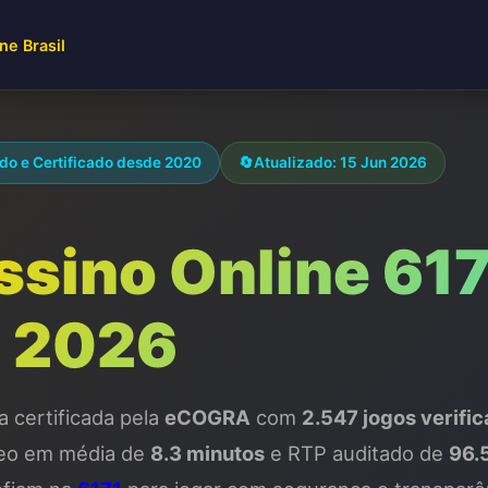
ne Brasil
do e Certificado desde 2020
🔄
Atualizado:
15 Jun 2026
sino Online 617
 2026
a certificada pela
eCOGRA
com
2.547 jogos verifi
neo em média de
8.3 minutos
e RTP auditado de
96.