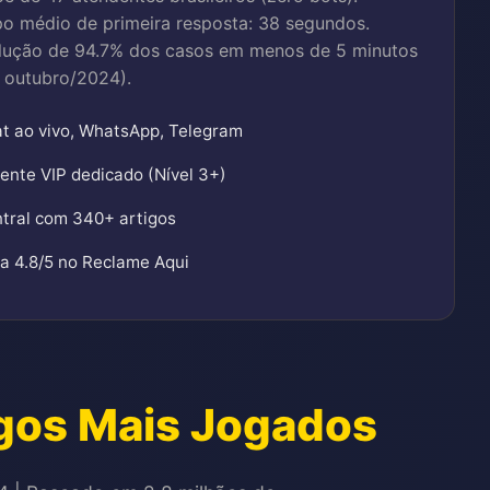
o médio de primeira resposta: 38 segundos.
lução de 94.7% dos casos em menos de 5 minutos
 outubro/2024).
t ao vivo, WhatsApp, Telegram
ente VIP dedicado (Nível 3+)
tral com 340+ artigos
a 4.8/5 no Reclame Aqui
ogos Mais Jogados