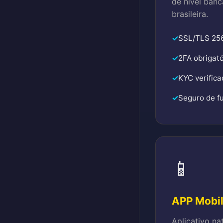
de nível ban
brasileira.
SSL/TLS 256
2FA obrigat
KYC verific
Seguro de f
📱
APP Mobi
Aplicativo na