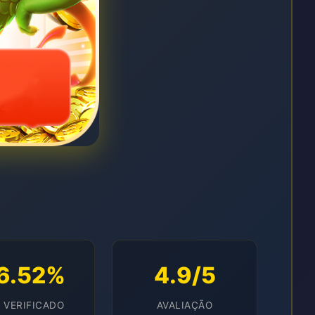
6.52%
4.9/5
 VERIFICADO
AVALIAÇÃO