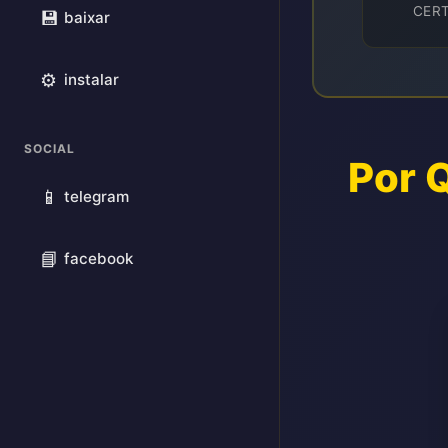
CERT
💾
baixar
⚙️
instalar
SOCIAL
Por 
📱
telegram
📘
facebook